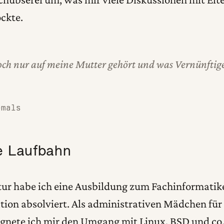
ckte.
och nur auf meine Mutter gehört und was Vernünftig
emals
e Laufbahn
ur habe ich eine Ausbildung zum Fachinformatike
ion absolviert. Als administrativen Mädchen für 
gnete ich mir den Umgang mit Linux, BSD und co.