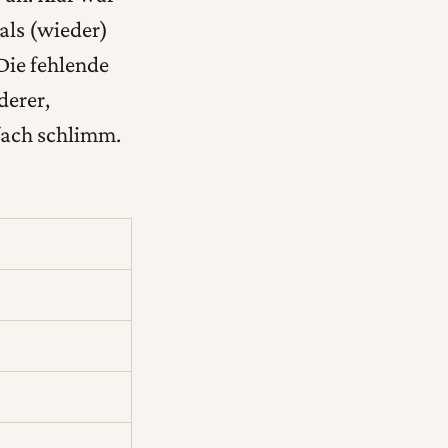
mals (wieder)
Die fehlende
derer,
fach schlimm.