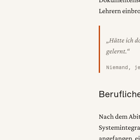
Lehrern einbro
„Hätte ich d
gelernt.“
Niemand, j
Beruflich
Nach dem Abit
Systemintegrat
angefangen, ei