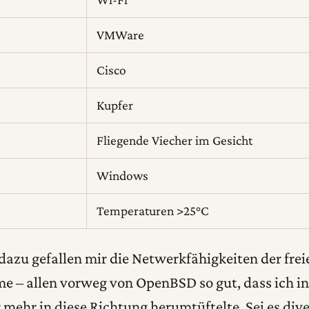
VMWare
Cisco
Kupfer
Fliegende Viecher im Gesicht
Windows
Temperaturen >25°C
azu gefallen mir die Netwerkfähigkeiten der frei
e – allen vorweg von OpenBSD so gut, dass ich i
 mehr in diese Richtung herumtüftelte. Sei es dive