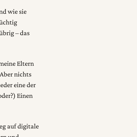
nd wie sie
üchtig
übrig – das
meine Eltern
(Aber nichts
ieder eine der
oder?) Einen
eg auf digitale
ern und