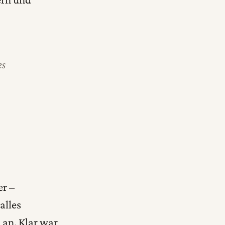
es
r –
alles
 an. Klar war