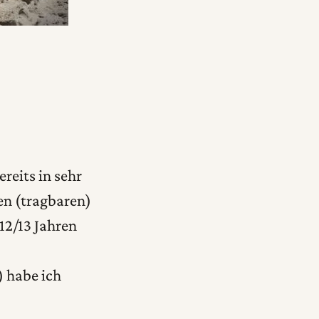
reits in sehr
en (tragbaren)
12/13 Jahren
) habe ich