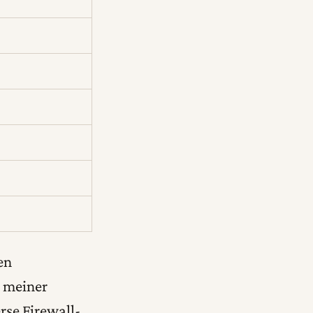
en
n meiner
rse Firewall-