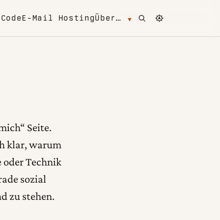
Open search
Change color 
m
Code
E-Mail Hosting
Über…
mich“ Seite.
ch klar, warum
te oder Technik
rade sozial
d zu stehen.