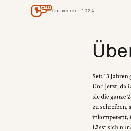
Skip to content
Commander1024
Übe
Seit 13 Jahren 
Und jetzt, da 
sie die ganze Z
zu schreiben, 
inkompetent, ü
Lässt sich nur