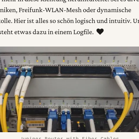
niken, Freifunk-WLAN-Mesh oder dynamische
lle. Hier ist alles so schön logisch und intuitiv. 
steht etwas dazu in einem Logfile.
Juniper Router with Fiber Cables