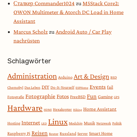
Сталкер Commander1024
zu
M5Stack Core2:
OWON Multimeter & Atorch DC Load in Home
Assistant
Marcus Scholz
zu
Android Auto / Car Play
nachrüsten
Schlagwörter
Administration
Art & Design
Arduino
BSD
Events
DIY
fail
Do-It-Yourself
Chernobyl
Das Leben
ESPHome
Fotographie
Fun
Fotos
Gaming
FreeBSD
Fotografie
GPS
Hardware
Home Assistant
Hexakopter
HDMI
Hiking
Linux
Internet
Musik
Hosting
Modchip
Netzwerk
Politik
LED
Reisen
Smart Home
Raspberry Pi
Russland
Server
Router