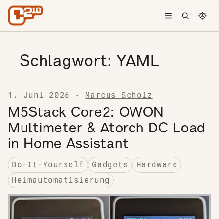
Skip to content
Toggle menu
Open searc
Chang
Schlagwort:
YAML
1. Juni 2026
·
Marcus Scholz
M5Stack Core2: OWON
Multimeter & Atorch DC Load
in Home Assistant
Do-It-Yourself
Gadgets
Hardware
Heimautomatisierung