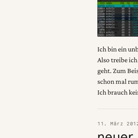
Ich bin ein u
Also treibe ic
geht. Zum Bei
schon mal rum
Ich brauch ke
11. März 201
neuer 