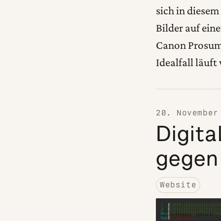
sich in diesem
Bilder auf ein
Canon Prosume
Idealfall läu
20. November
Digita
gegen
Website