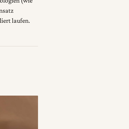
nologien (wie
nsatz
ert laufen.