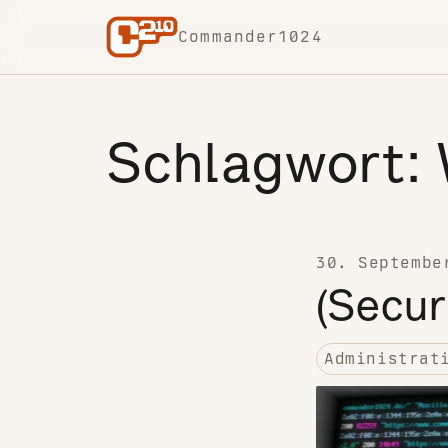
Skip to content
Commander1024
Schlagwort:
30. Septembe
(Secur
Administrat