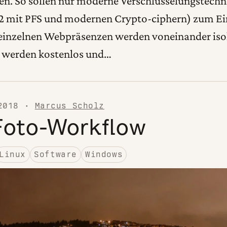
gen. So sollen nur moderne Verschlüsselungstech
1.2 mit PFS und modernen Crypto-ciphern) zum Ei
inzelnen Webpräsenzen werden voneinander isoli
te werden kostenlos und…
2018
·
Marcus Scholz
Foto-Workflow
Linux
Software
Windows