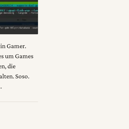
bin Gamer.
n es um Games
n, die
lten. Soso.
…