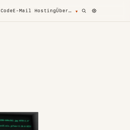
Open search
Change color 
m
Code
E-Mail Hosting
Über…