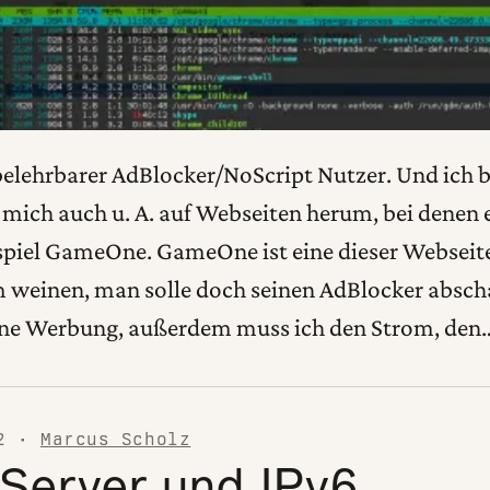
nbelehrbarer AdBlocker/NoScript Nutzer. Und ich 
h mich auch u. A. auf Webseiten herum, bei dene
spiel GameOne. GameOne ist eine dieser Webseite
 weinen, man solle doch seinen AdBlocker abscha
ine Werbung, außerdem muss ich den Strom, den
2
·
Marcus Scholz
Server und IPv6