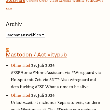
Windows
Website
Ukraine
UrbEx
Video
warpzone
XBOX
Archiv
Archiv
Mastodon / Activitypub
Ohne Titel
29. Juli 2026
#ESPHome #HomeAssistant via #Wireguard via
Hotspot mit Zeit via SNTP.Also wireguard auf
dem fucking #ESP.What a time to be alive.
Ohne Titel
29. Juli 2026
Urlaubszeit ist nicht nur Reparaturzeit, sondern
auch Wartungszeit. Das #Design von meinem