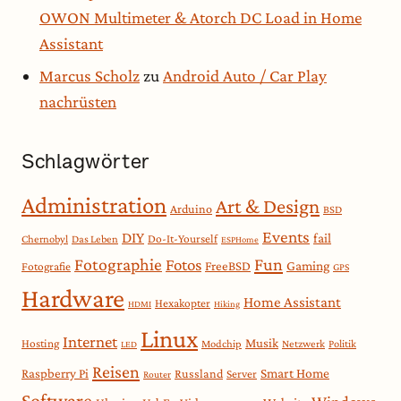
OWON Multimeter & Atorch DC Load in Home
Assistant
Marcus Scholz
zu
Android Auto / Car Play
nachrüsten
Schlagwörter
Administration
Art & Design
Arduino
BSD
Events
DIY
fail
Do-It-Yourself
Chernobyl
Das Leben
ESPHome
Fotographie
Fun
Fotos
Gaming
FreeBSD
Fotografie
GPS
Hardware
Home Assistant
Hexakopter
HDMI
Hiking
Linux
Internet
Musik
Hosting
Modchip
Netzwerk
Politik
LED
Reisen
Smart Home
Raspberry Pi
Russland
Server
Router
Software