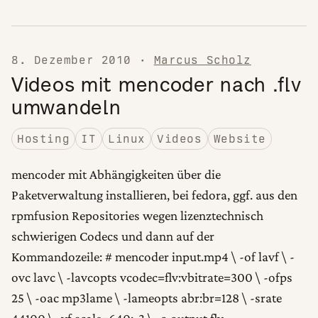
8. Dezember 2010
·
Marcus Scholz
Videos mit mencoder nach .flv
umwandeln
Hosting
IT
Linux
Videos
Website
mencoder mit Abhängigkeiten über die
Paketverwaltung installieren, bei fedora, ggf. aus den
rpmfusion Repositories wegen lizenztechnisch
schwierigen Codecs und dann auf der
Kommandozeile: # mencoder input.mp4 \ -of lavf \ -
ovc lavc \ -lavcopts vcodec=flv:vbitrate=300 \ -ofps
25 \ -oac mp3lame \ -lameopts abr:br=128 \ -srate