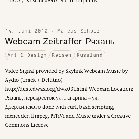
44100 \ -vf scale=640:-3 \ -o output.flv
14. Juni 2010
·
Marcus Scholz
Webcam Zeitraffer Рязань
Art & Design
Reisen
Russland
Video Signal provided by Skylink Webcam Music by
Aydio (Track + Deltitno)
http://dustedwax.org/dwk031.html Webcam Location:
Рязань, перекресток ул. Гагарина – ул.
Дзержинского done with curl, bash scripting,
mencoder, ffmpeg, PiTiVi and Music under a Creative
Commons License