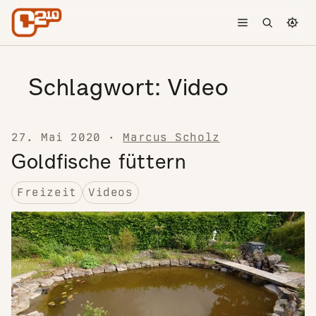
Skip to content
Toggle menu
Open searc
Chang
Schlagwort:
Video
27. Mai 2020
·
Marcus Scholz
Goldfische füttern
Freizeit
Videos