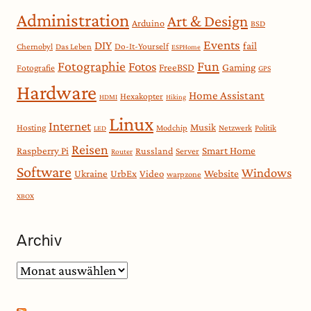
Administration
Art & Design
Arduino
BSD
Events
DIY
fail
Do-It-Yourself
Chernobyl
Das Leben
ESPHome
Fotographie
Fun
Fotos
Gaming
FreeBSD
Fotografie
GPS
Hardware
Home Assistant
Hexakopter
HDMI
Hiking
Linux
Internet
Musik
Hosting
Modchip
Netzwerk
Politik
LED
Reisen
Smart Home
Raspberry Pi
Russland
Server
Router
Software
Windows
Website
Ukraine
UrbEx
Video
warpzone
XBOX
Archiv
Archiv