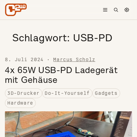
Skip to content
Toggle menu
Open searc
Chang
Schlagwort:
USB-PD
8. Juli 2024
·
Marcus Scholz
4x 65W USB-PD Ladegerät
mit Gehäuse
3D-Drucker
Do-It-Yourself
Gadgets
Hardware