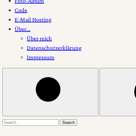
Foto-Album
Code
E-Mail Hosting
Über…
Über mich
Datenschutzerklärung
Impressum
Open
Change
search
color
mode
Search
Search
for: