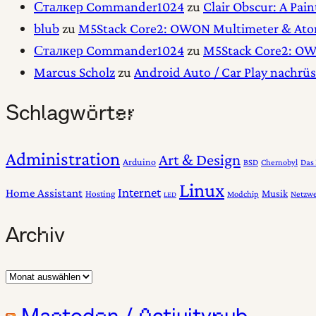
Сталкер Commander1024
zu
Clair Obscur: A Pa
blub
zu
M5Stack Core2: OWON Multimeter & Ator
Сталкер Commander1024
zu
M5Stack Core2: OW
Marcus Scholz
zu
Android Auto / Car Play nachrü
Schlagwörter
Administration
Art & Design
Arduino
BSD
Chernobyl
Das
Linux
Internet
Home Assistant
Musik
Hosting
Modchip
Netzwe
LED
Archiv
Archiv
Mastodon / Activitypub