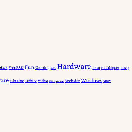
Hardware
Fun
otos
Gaming
FreeBSD
Hexakopter
GPS
HDMI
Hiking
ware
Windows
Website
Ukraine
UrbEx
Video
warpzone
XBOX