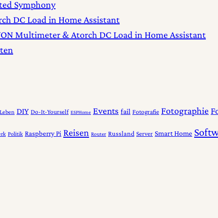
inted Symphony
ch DC Load in Home Assistant
ON Multimeter & Atorch DC Load in Home Assistant
sten
Fotographie
Events
F
DIY
fail
Do-It-Yourself
Fotografie
 Leben
ESPHome
Soft
Reisen
Smart Home
Raspberry Pi
Russland
Server
rk
Politik
Router