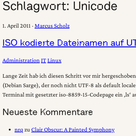
Schlagwort:
Unicode
1. April 2011
·
Marcus Scholz
ISO kodierte Dateinamen auf U
Administration
IT
Linux
Lange Zeit hab ich diesen Schritt vor mir hergeschobe
(Debian Sarge), der noch nicht UTF-8 als default loca
Terminal mit gesetzter iso-8859-15-Codepage ein ‚ls‘ a
Neueste Kommentare
nrq
zu
Clair Obscur: A Painted Symphony