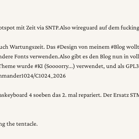
pot mit Zeit via SNTP.Also wireguard auf dem fucking 
n auch Wartungszeit. Das #Design von meinem #Blog woll
andere Fonts verwenden.Also gibt es den Blog nun in vo
eme wurde #KI (Soooorry...) verwendet, und als GPL3
Commander1024/C1024_2026
skeyboard 4 soeben das 2. mal repariert. Der Ersatz ST
ng the tentacle.