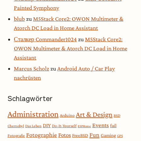
Painted Symphony
blub
zu
M5Stack Core2: OWON Multimeter &
Atorch DC Load in Home Assistant
Сталкер Commander1024
zu
M5Stack Core2:
OWON Multimeter & Atorch DC Load in Home
Assistant
Marcus Scholz
zu
Android Auto / Car Play
nachrüsten
Schlagwörter
Administration
Art & Design
Arduino
BSD
Events
DIY
fail
Do-It-Yourself
Chernobyl
Das Leben
ESPHome
Fotographie
Fun
Fotos
Gaming
FreeBSD
Fotografie
GPS