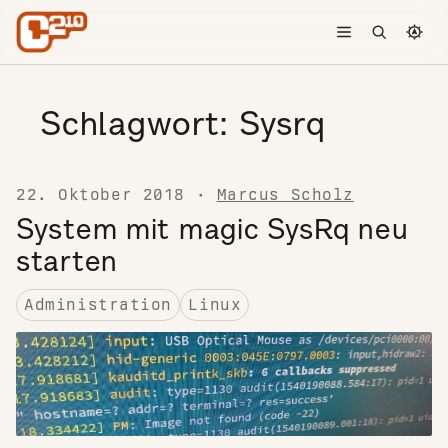
Skip to content
Toggle menu
Open searc
Chang
Schlagwort:
Sysrq
22. Oktober 2018
·
Marcus Scholz
System mit magic SysRq neu
starten
Administration
Linux