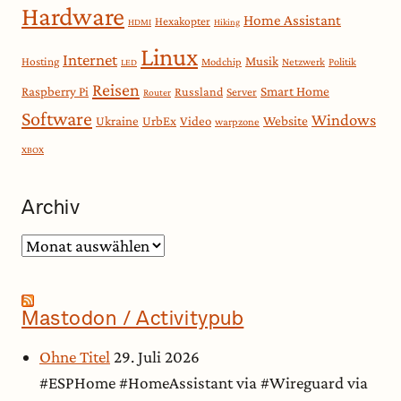
Hardware
Home Assistant
Hexakopter
HDMI
Hiking
Linux
Internet
Musik
Hosting
Modchip
Netzwerk
Politik
LED
Reisen
Smart Home
Raspberry Pi
Russland
Server
Router
Software
Windows
Website
Ukraine
UrbEx
Video
warpzone
XBOX
Archiv
Archiv
Mastodon / Activitypub
Ohne Titel
29. Juli 2026
#ESPHome #HomeAssistant via #Wireguard via