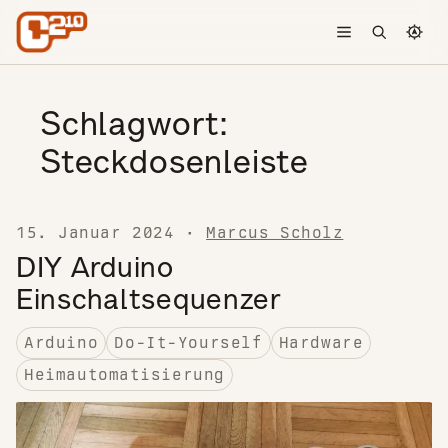
Skip to content
Toggle menu
Open searc
Chang
Schlagwort:
Steckdosenleiste
15. Januar 2024
·
Marcus Scholz
DIY Arduino
Einschaltsequenzer
Arduino
Do-It-Yourself
Hardware
Heimautomatisierung