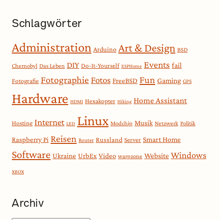
Schlagwörter
Administration
Art & Design
Arduino
BSD
Events
DIY
fail
Do-It-Yourself
Chernobyl
Das Leben
ESPHome
Fotographie
Fun
Fotos
Gaming
FreeBSD
Fotografie
GPS
Hardware
Home Assistant
Hexakopter
HDMI
Hiking
Linux
Internet
Musik
Hosting
Modchip
Netzwerk
Politik
LED
Reisen
Smart Home
Raspberry Pi
Russland
Server
Router
Software
Windows
Website
Ukraine
UrbEx
Video
warpzone
XBOX
Archiv