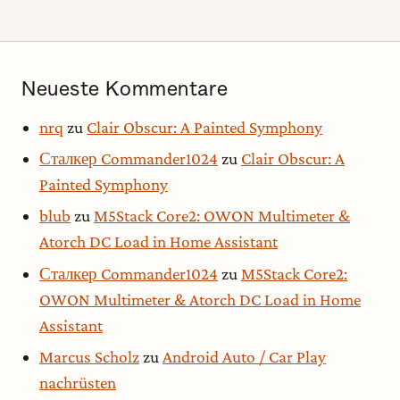
Neueste Kommentare
nrq
zu
Clair Obscur: A Painted Symphony
Сталкер Commander1024
zu
Clair Obscur: A
Painted Symphony
blub
zu
M5Stack Core2: OWON Multimeter &
Atorch DC Load in Home Assistant
Сталкер Commander1024
zu
M5Stack Core2:
OWON Multimeter & Atorch DC Load in Home
Assistant
Marcus Scholz
zu
Android Auto / Car Play
nachrüsten