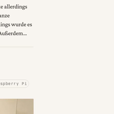
e allerdings
ganze
dings wurde es
. Außerdem…
aspberry Pi