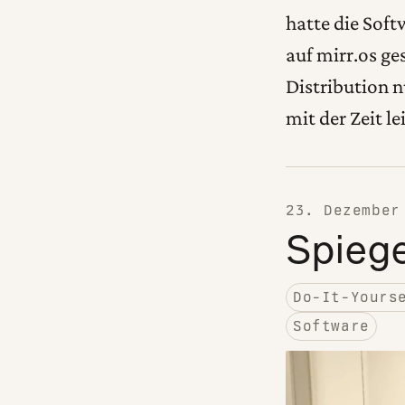
hatte die Soft
auf mirr.os ge
Distribution n
mit der Zeit 
23. Dezember
Spieg
Do-It-Yours
Software