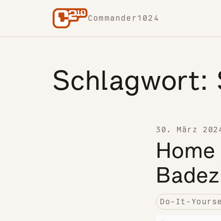
Skip to content
Commander1024
Schlagwort:
30. März 202
Home 
Badez
Do-It-Yours