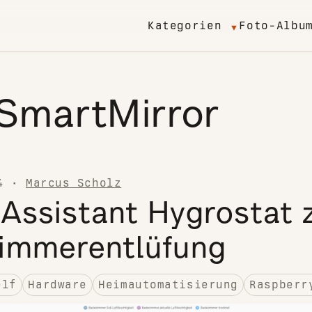
Kategorien
Foto-Albu
SmartMirror
4
·
Marcus Scholz
Assistant Hygrostat 
immerentlüfung
elf
Hardware
Heimautomatisierung
Raspberr