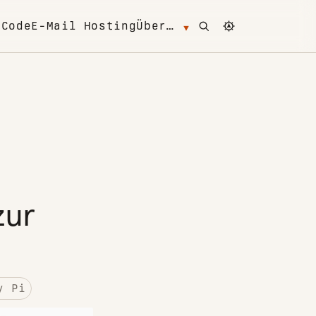
Open search
Change color 
m
Code
E-Mail Hosting
Über…
zur
y Pi