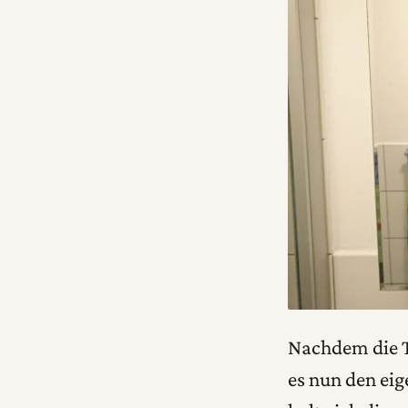
Nachdem die Te
es nun den ei