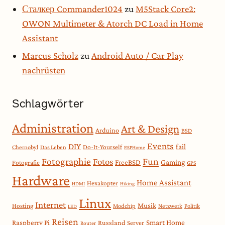
Сталкер Commander1024
zu
M5Stack Core2:
OWON Multimeter & Atorch DC Load in Home
Assistant
Marcus Scholz
zu
Android Auto / Car Play
nachrüsten
Schlagwörter
Administration
Art & Design
Arduino
BSD
Events
DIY
fail
Do-It-Yourself
Chernobyl
Das Leben
ESPHome
Fotographie
Fun
Fotos
Gaming
FreeBSD
Fotografie
GPS
Hardware
Home Assistant
Hexakopter
HDMI
Hiking
Linux
Internet
Musik
Hosting
Modchip
Netzwerk
Politik
LED
Reisen
Smart Home
Raspberry Pi
Russland
Server
Router