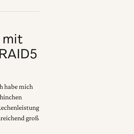
 mit
 RAID5
ich habe mich
chinchen
Rechenleistung
nreichend groß