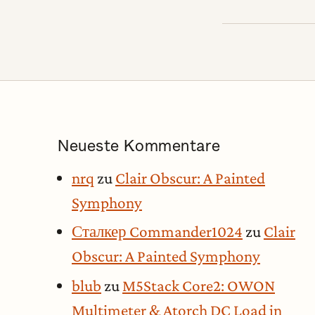
Neueste Kommentare
nrq
zu
Clair Obscur: A Painted
Symphony
Сталкер Commander1024
zu
Clair
Obscur: A Painted Symphony
blub
zu
M5Stack Core2: OWON
Multimeter & Atorch DC Load in