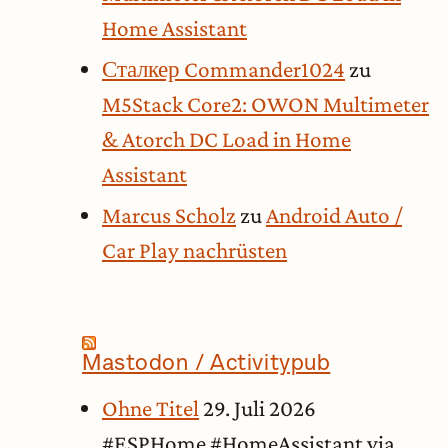
Home Assistant
Сталкер Commander1024
zu
M5Stack Core2: OWON Multimeter
& Atorch DC Load in Home
Assistant
Marcus Scholz
zu
Android Auto /
Car Play nachrüsten
Mastodon / Activitypub
Ohne Titel
29. Juli 2026
#ESPHome #HomeAssistant via