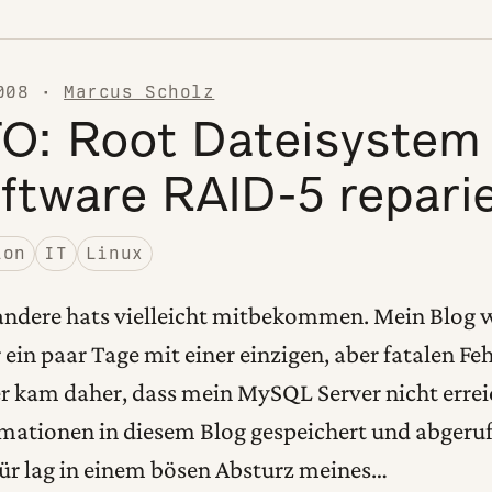
008
·
Marcus Scholz
: Root Dateisystem 
ftware RAID-5 repari
ion
IT
Linux
 andere hats vielleicht mitbekommen. Mein Blog w
 ein paar Tage mit einer einzigen, aber fatalen F
er kam daher, dass mein MySQL Server nicht errei
rmationen in diesem Blog gespeichert und abgeru
ür lag in einem bösen Absturz meines…