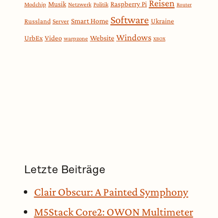
Reisen
Musik
Raspberry Pi
Modchip
Netzwerk
Politik
Router
Software
Smart Home
Russland
Ukraine
Server
Windows
Website
UrbEx
Video
warpzone
XBOX
Letzte Beiträge
Clair Obscur: A Painted Symphony
M5Stack Core2: OWON Multimeter