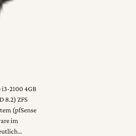
 i3-2100 4GB
D 8.2) ZFS
stem (pfSense
are im
eutlich…