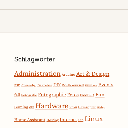
Schlagwörter
Administration
Art & Design
Arduino
Events
DIY
Do-It-Yourself
BSD
Chernobyl
Das Leben
ESPHome
Fotographie
Fun
Fotos
fail
FreeBSD
Fotografie
Hardware
Gaming
Hexakopter
GPS
HDMI
Hiking
Linux
Internet
Home Assistant
Hosting
LED