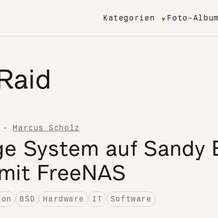
Kategorien
Foto-Albu
Raid
·
Marcus Scholz
ge System auf Sandy 
 mit FreeNAS
ion
BSD
Hardware
IT
Software