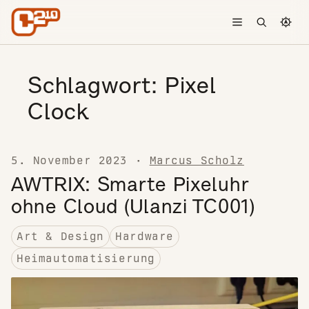
Skip to content
Toggle menu
Open searc
Chang
Schlagwort:
Pixel
Clock
5. November 2023
·
Marcus Scholz
AWTRIX: Smarte Pixeluhr
ohne Cloud (Ulanzi TC001)
Art & Design
Hardware
Heimautomatisierung