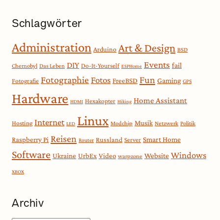
Schlagwörter
Administration
Art & Design
Arduino
BSD
Events
DIY
fail
Do-It-Yourself
Chernobyl
Das Leben
ESPHome
Fotographie
Fun
Fotos
Gaming
FreeBSD
Fotografie
GPS
Hardware
Home Assistant
Hexakopter
HDMI
Hiking
Linux
Internet
Musik
Hosting
Modchip
Netzwerk
Politik
LED
Reisen
Smart Home
Raspberry Pi
Russland
Server
Router
Software
Windows
Website
Ukraine
UrbEx
Video
warpzone
XBOX
Archiv