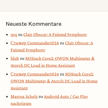
Neueste Kommentare
nrq
zu
Clair Obscur: A Painted Symphony
Сталкер Commander1024
zu
Clair Obscur: A
Painted Symphony
blub
zu
M5Stack Core2: OWON Multimeter &
Atorch DC Load in Home Assistant
Сталкер Commander1024
zu
M5Stack Core2:
OWON Multimeter & Atorch DC Load in Home
Assistant
Marcus Scholz
zu
Android Auto / Car Play
nachrüsten