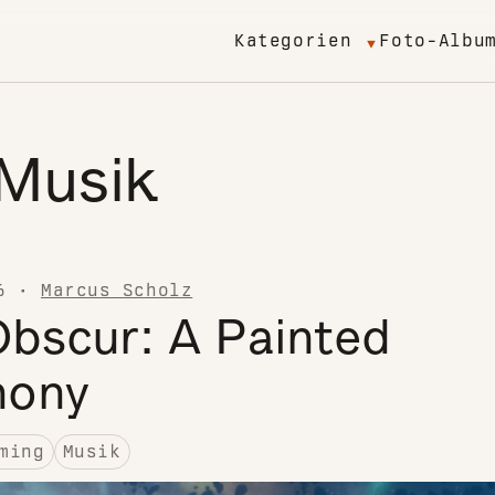
Kategorien
Foto-Albu
Musik
6
·
Marcus Scholz
Obscur: A Painted
hony
ming
Musik