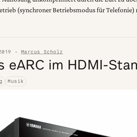
trieb (synchroner Betriebsmodus für Telefonie) r
2019
·
Marcus Scholz
s eARC im HDMI-Sta
g
Musik