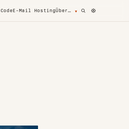
Open search
Change color 
m
Code
E-Mail Hosting
Über…