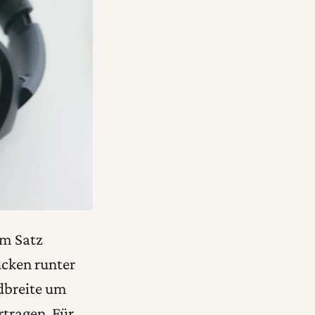
em Satz
ücken runter
ndbreite um
rtragen. Für