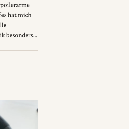
 spoilerarme
es hat mich
lle
sik besonders…