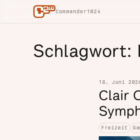
Skip to content
Commander1024
Schlagwort:
18. Juni 202
Clair 
Symp
Freizeit
Ga