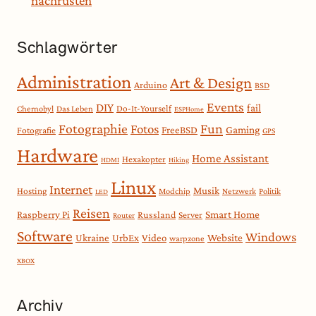
nachrüsten
Schlagwörter
Administration
Art & Design
Arduino
BSD
Events
DIY
fail
Do-It-Yourself
Chernobyl
Das Leben
ESPHome
Fotographie
Fun
Fotos
Gaming
FreeBSD
Fotografie
GPS
Hardware
Home Assistant
Hexakopter
HDMI
Hiking
Linux
Internet
Musik
Hosting
Modchip
Netzwerk
Politik
LED
Reisen
Smart Home
Raspberry Pi
Russland
Server
Router
Software
Windows
Website
Ukraine
UrbEx
Video
warpzone
XBOX
Archiv