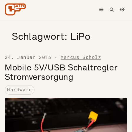
Skip to content
Toggle menu
Open searc
Chang
Schlagwort:
LiPo
24. Januar 2013
·
Marcus Scholz
Mobile 5V/USB Schaltregler
Stromversorgung
Hardware