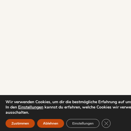
Wir verwenden Cookies, um dir die bestmögliche Erfahrung auf uns
In den
Einstellungen
kannst du erfahren, welche Cookies wir verwe
ausschalten.
GDPR Cookie-
Zustimmen
Ablehnen
Einstellungen