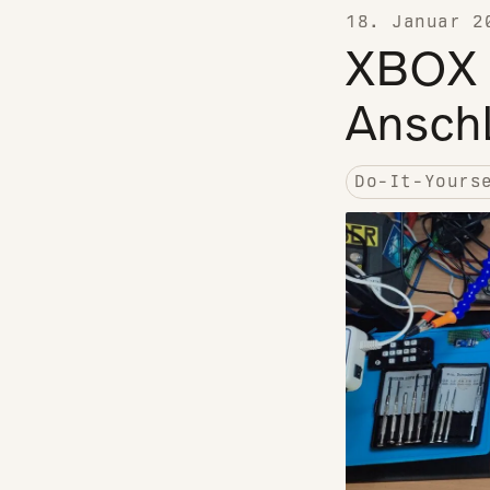
18. Januar 2
XBOX 
Ansch
Do-It-Yours