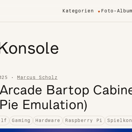
Kategorien
Foto-Albu
Konsole
025
·
Marcus Scholz
 Arcade Bartop Cabin
Pie Emulation)
elf
Gaming
Hardware
Raspberry Pi
Spielko