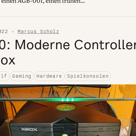
einen AGB-001, einen frühen…
022
·
Marcus Scholz
0: Moderne Controlle
ox
elf
Gaming
Hardware
Spielkonsolen