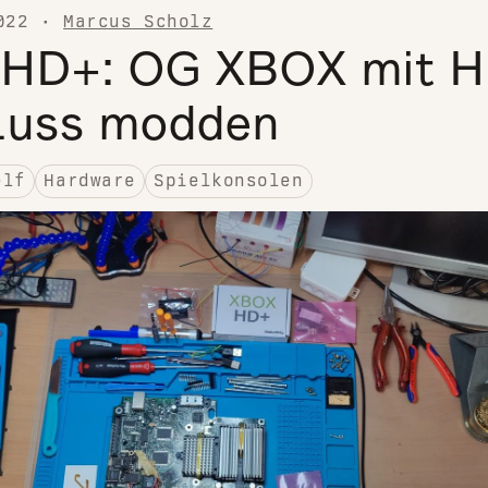
022
·
Marcus Scholz
HD+: OG XBOX mit H
luss modden
elf
Hardware
Spielkonsolen