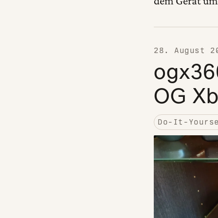
dem Gerät um 
28. August 2
ogx36
OG Xb
Do-It-Yours