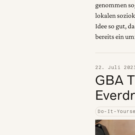
genommen sogar
lokalen soziok
Idee so gut, d
bereits ein 
22. Juli 202
GBA T
Everd
Do-It-Yours