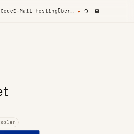
Open search
Change color 
m
Code
E-Mail Hosting
Über…
et
nsolen