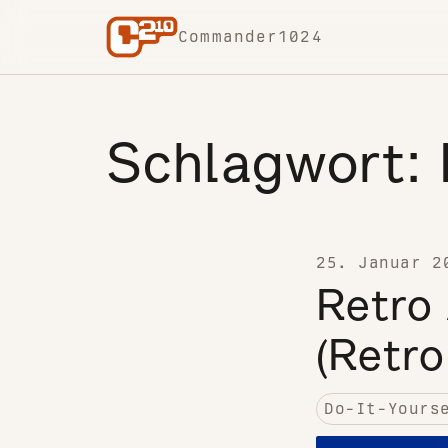
Skip to content
Commander1024
Schlagwort:
25. Januar 2
Retro
(Retro
Do-It-Yours