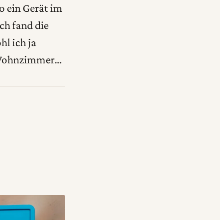
o ein Gerät im
ch fand die
hl ich ja
 Wohnzimmer…