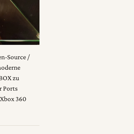
en-Source /
moderne
XBOX zu
r Ports
 Xbox 360