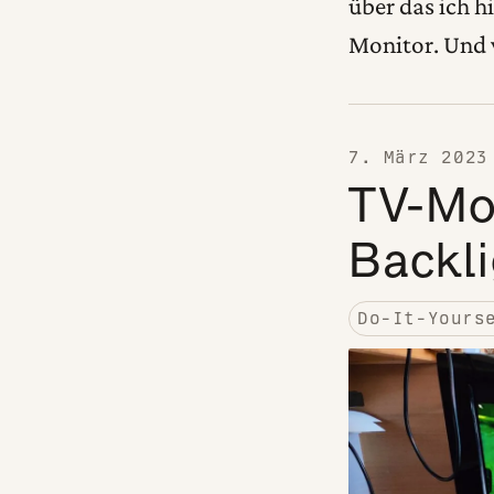
über das ich h
Monitor. Und v
7. März 2023
TV-Mo
Backli
Do-It-Yours