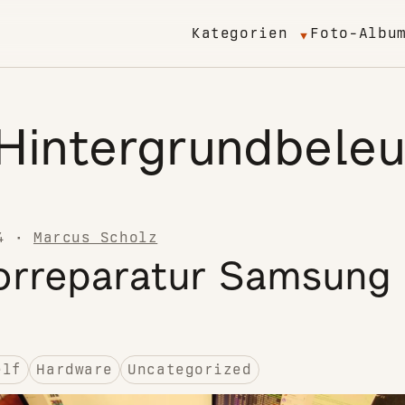
Kategorien
Foto-Albu
Hintergrundbele
4
·
Marcus Scholz
orreparatur Samsung
elf
Hardware
Uncategorized