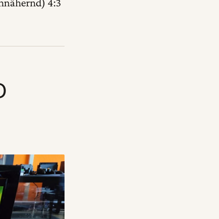
annähernd) 4:3
D