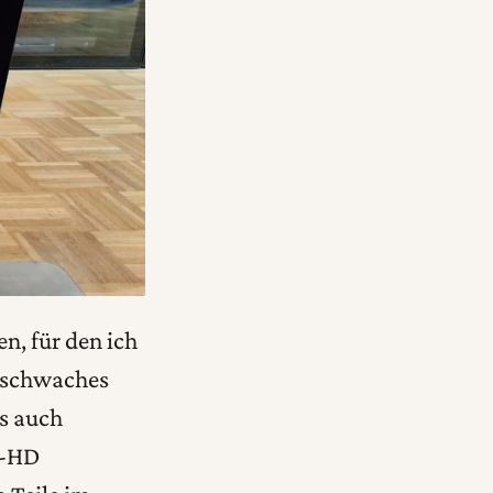
n, für den ich
rsschwaches
ls auch
l-HD