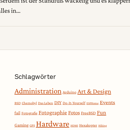
ßerdem ist der Standfuß wackelig und es klappern
alles in…
Schlagwörter
Administration
Art & Design
Arduino
Events
DIY
Do-It-Yourself
BSD
Chernobyl
Das Leben
ESPHome
Fotographie
Fun
Fotos
fail
FreeBSD
Fotografie
Hardware
Gaming
Hexakopter
GPS
HDMI
Hiking