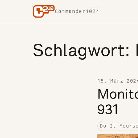
Skip to content
Commander1024
Schlagwort:
15. März 202
Monit
931
Do-It-Yours