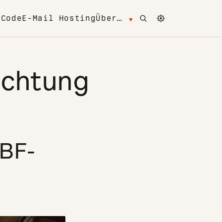
Open search
Change color 
m
Code
E-Mail Hosting
Über…
uchtung
 BF-