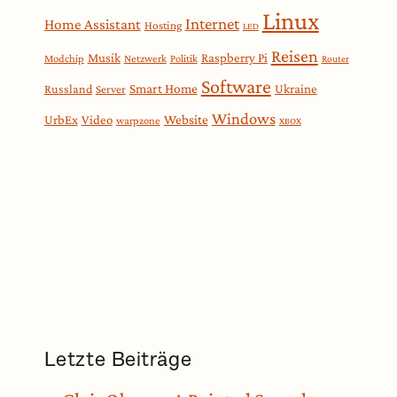
Linux
Internet
Home Assistant
Hosting
LED
Reisen
Musik
Raspberry Pi
Modchip
Netzwerk
Politik
Router
Software
Smart Home
Russland
Ukraine
Server
Windows
Website
UrbEx
Video
warpzone
XBOX
Letzte Beiträge