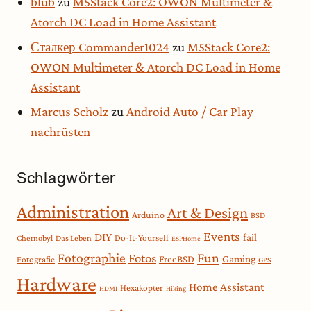
blub
zu
M5Stack Core2: OWON Multimeter &
Atorch DC Load in Home Assistant
Сталкер Commander1024
zu
M5Stack Core2:
OWON Multimeter & Atorch DC Load in Home
Assistant
Marcus Scholz
zu
Android Auto / Car Play
nachrüsten
Schlagwörter
Administration
Art & Design
Arduino
BSD
Events
DIY
fail
Do-It-Yourself
Chernobyl
Das Leben
ESPHome
Fotographie
Fun
Fotos
Gaming
FreeBSD
Fotografie
GPS
Hardware
Home Assistant
Hexakopter
HDMI
Hiking