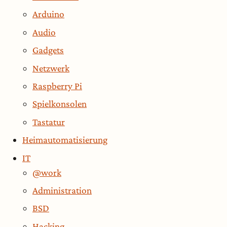
Arduino
Audio
Gadgets
Netzwerk
Raspberry Pi
Spielkonsolen
Tastatur
Heimautomatisierung
IT
@work
Administration
BSD
Hacking