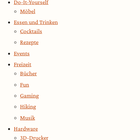
Do-It-Yourself
Möbel
Essen und Trinken
Cocktails
Rezepte
Events
Freizeit
Bücher
Fun
Gaming
Hiking
Musik
Hardware
3D-Drucker