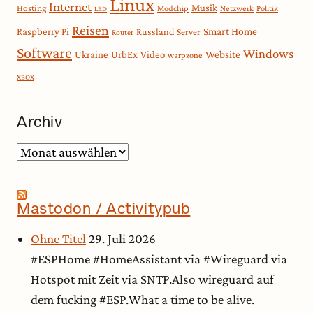
Linux
Internet
Musik
Hosting
Modchip
Netzwerk
Politik
LED
Reisen
Smart Home
Raspberry Pi
Russland
Server
Router
Software
Windows
Website
Ukraine
UrbEx
Video
warpzone
XBOX
Archiv
Archiv
Mastodon / Activitypub
Ohne Titel
29. Juli 2026
#ESPHome #HomeAssistant via #Wireguard via
Hotspot mit Zeit via SNTP.Also wireguard auf
dem fucking #ESP.What a time to be alive.