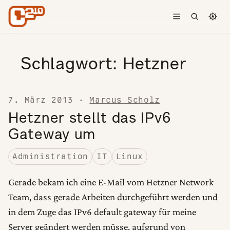
Skip to content
Toggle menu
Open searc
Chang
Schlagwort:
Hetzner
7. März 2013
·
Marcus Scholz
Hetzner stellt das IPv6
Gateway um
Administration
IT
Linux
Gerade bekam ich eine E-Mail vom Hetzner Network
Team, dass gerade Arbeiten durchgeführt werden und
in dem Zuge das IPv6 default gateway für meine
Server geändert werden müsse. aufgrund von