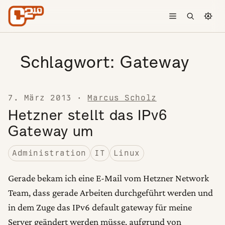
Skip to content
Toggle menu
Open searc
Chang
Schlagwort:
Gateway
7. März 2013
·
Marcus Scholz
Hetzner stellt das IPv6
Gateway um
Administration
IT
Linux
Gerade bekam ich eine E-Mail vom Hetzner Network
Team, dass gerade Arbeiten durchgeführt werden und
in dem Zuge das IPv6 default gateway für meine
Server geändert werden müsse. aufgrund von