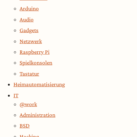
Arduino
Audio
Gadgets
Netzwerk
Raspberry Pi
Spielkonsolen
Tastatur
Heimautomatisierung
IT
@work
Administration
BSD
Hacking