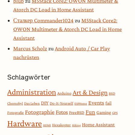
blub
zu
M5Stack Core2: OWON Multimeter &
Atorch DC Load in Home Assistant
Сталкер Commander1024
zu
M5Stack Core2:
OWON Multimeter & Atorch DC Load in Home
Assistant
Marcus Scholz
zu
Android Auto / Car Play
nachrüsten
Schlagwörter
Administration
Art & Design
Arduino
BSD
Events
DIY
fail
Do-It-Yourself
Chernobyl
Das Leben
ESPHome
Fotographie
Fun
Fotos
Gaming
FreeBSD
Fotografie
GPS
Hardware
Home Assistant
Hexakopter
HDMI
Hiking