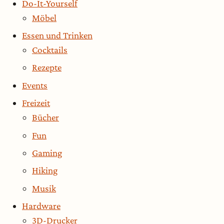
Do-It-Yourself
Möbel
Essen und Trinken
Cocktails
Rezepte
Events
Freizeit
Bücher
Fun
Gaming
Hiking
Musik
Hardware
3D-Drucker