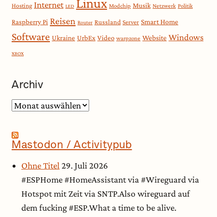
Linux
Internet
Musik
Hosting
Modchip
Netzwerk
Politik
LED
Reisen
Smart Home
Raspberry Pi
Russland
Server
Router
Software
Windows
Website
Ukraine
UrbEx
Video
warpzone
XBOX
Archiv
Archiv
Mastodon / Activitypub
Ohne Titel
29. Juli 2026
#ESPHome #HomeAssistant via #Wireguard via
Hotspot mit Zeit via SNTP.Also wireguard auf
dem fucking #ESP.What a time to be alive.