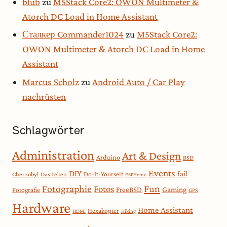
blub
zu
M5Stack Core2: OWON Multimeter &
Atorch DC Load in Home Assistant
Сталкер Commander1024
zu
M5Stack Core2:
OWON Multimeter & Atorch DC Load in Home
Assistant
Marcus Scholz
zu
Android Auto / Car Play
nachrüsten
Schlagwörter
Administration
Art & Design
Arduino
BSD
Events
DIY
fail
Do-It-Yourself
Chernobyl
Das Leben
ESPHome
Fotographie
Fun
Fotos
Gaming
FreeBSD
Fotografie
GPS
Hardware
Home Assistant
Hexakopter
HDMI
Hiking