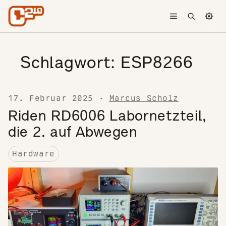
Skip to content
Toggle menu
Open searc
Chang
Schlagwort:
ESP8266
17. Februar 2025
·
Marcus Scholz
Riden RD6006 Labornetzteil,
die 2. auf Abwegen
Hardware