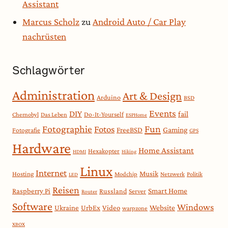
Assistant
Marcus Scholz
zu
Android Auto / Car Play
nachrüsten
Schlagwörter
Administration
Art & Design
Arduino
BSD
Events
DIY
fail
Do-It-Yourself
Chernobyl
Das Leben
ESPHome
Fotographie
Fun
Fotos
Gaming
FreeBSD
Fotografie
GPS
Hardware
Home Assistant
Hexakopter
HDMI
Hiking
Linux
Internet
Musik
Hosting
Modchip
Netzwerk
Politik
LED
Reisen
Smart Home
Raspberry Pi
Russland
Server
Router
Software
Windows
Website
Ukraine
UrbEx
Video
warpzone
XBOX