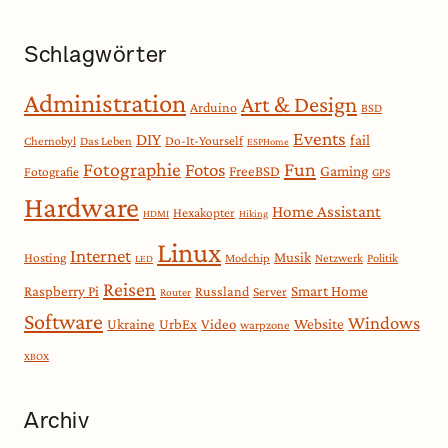
Schlagwörter
Administration
Art & Design
Arduino
BSD
Events
DIY
fail
Do-It-Yourself
Chernobyl
Das Leben
ESPHome
Fotographie
Fun
Fotos
Gaming
FreeBSD
Fotografie
GPS
Hardware
Home Assistant
Hexakopter
HDMI
Hiking
Linux
Internet
Musik
Hosting
Modchip
Netzwerk
Politik
LED
Reisen
Smart Home
Raspberry Pi
Russland
Server
Router
Software
Windows
Website
Ukraine
UrbEx
Video
warpzone
XBOX
Archiv