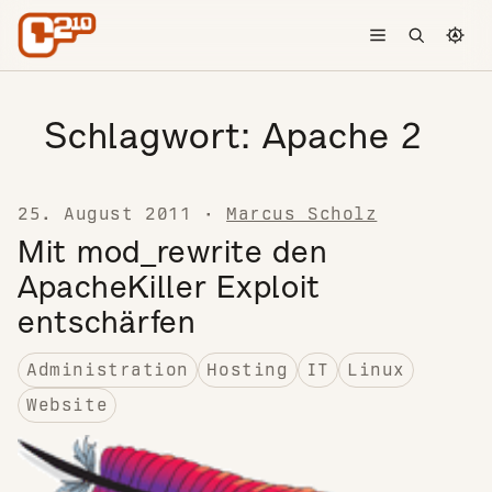
Skip to content
Toggle menu
Open searc
Chang
Schlagwort:
Apache 2
25. August 2011
·
Marcus Scholz
Mit mod_rewrite den
ApacheKiller Exploit
entschärfen
Administration
Hosting
IT
Linux
Website