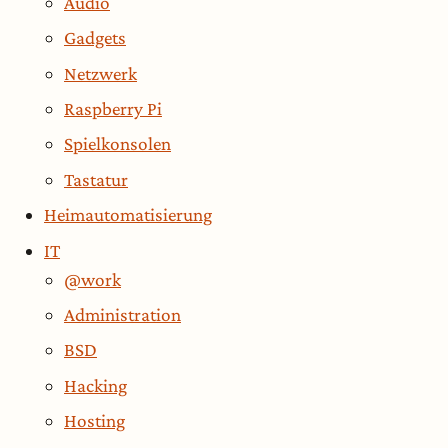
Audio
Gadgets
Netzwerk
Raspberry Pi
Spielkonsolen
Tastatur
Heimautomatisierung
IT
@work
Administration
BSD
Hacking
Hosting