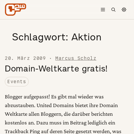
Skip to content
Toggle menu
Open searc
Chang
Schlagwort:
Aktion
20. März 2009
·
Marcus Scholz
Domain-Weltkarte gratis!
Events
Blogger aufgepasst! Es gibt mal wieder was
abzustauben. United Domains bietet ihre Domain
Weltkarte allen Bloggern, die darüber berichten
kostenlos an. Dazu muss im Beitrag lediglich ein
Trackback Ping auf deren Seite gesetzt werden, was