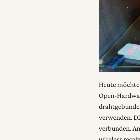
Heute möchte i
Open-Hardware
drahtgebunden
verwenden. Di
verbunden. An
wireless rece