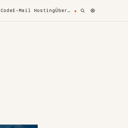
Open search
Change color 
m
Code
E-Mail Hosting
Über…