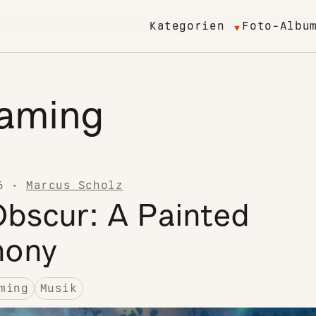
Kategorien
Foto-Albu
aming
6
·
Marcus Scholz
Obscur: A Painted
hony
ming
Musik