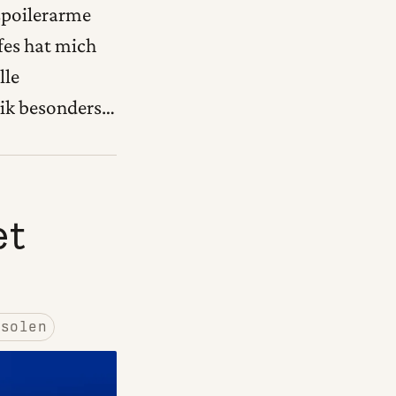
 spoilerarme
es hat mich
lle
sik besonders…
et
nsolen