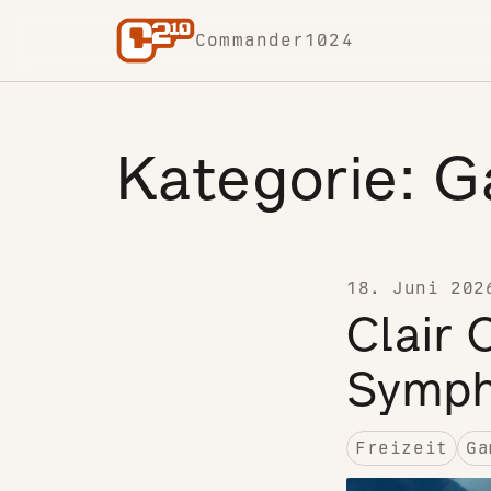
Skip to content
Commander1024
Kategorie:
G
18. Juni 202
Clair 
Symp
Freizeit
Ga