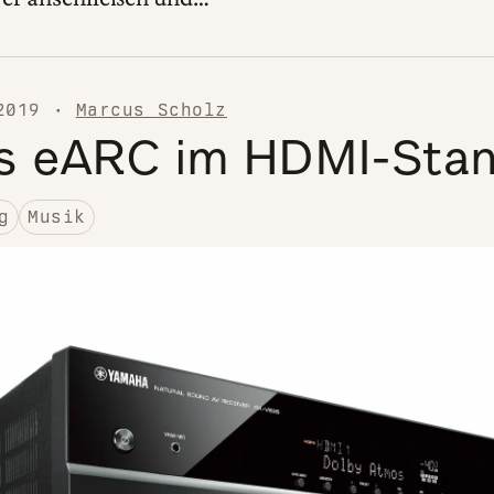
2019
·
Marcus Scholz
s eARC im HDMI-Sta
g
Musik