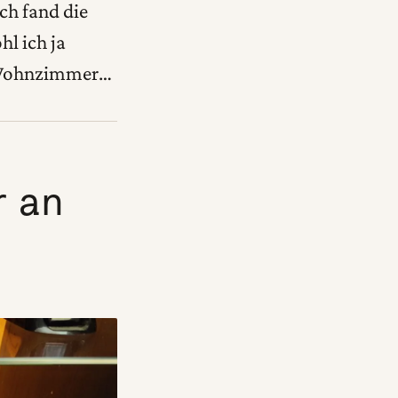
ch fand die
hl ich ja
 Wohnzimmer…
r an