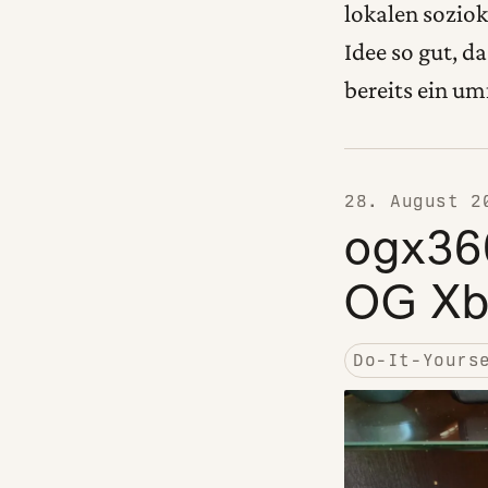
lokalen soziok
Idee so gut, d
bereits ein 
28. August 2
ogx36
OG Xb
Do-It-Yours