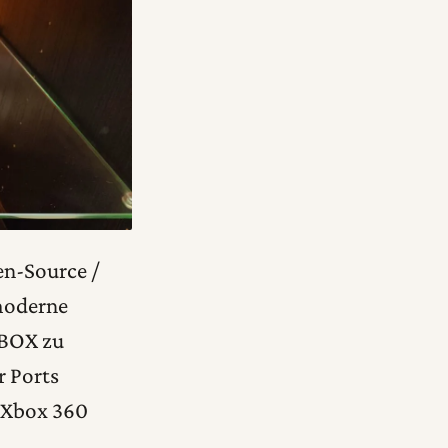
en-Source /
moderne
XBOX zu
r Ports
 Xbox 360