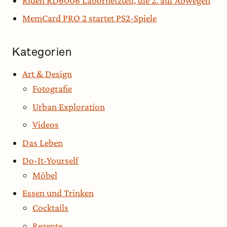
Riden RD6006 Labornetzteil, die 2. auf Abwegen
MemCard PRO 2 startet PS2-Spiele
Kategorien
Art & Design
Fotografie
Urban Exploration
Videos
Das Leben
Do-It-Yourself
Möbel
Essen und Trinken
Cocktails
Rezepte