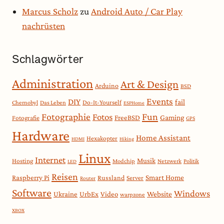
Marcus Scholz
zu
Android Auto / Car Play
nachrüsten
Schlagwörter
Administration
Art & Design
Arduino
BSD
Events
DIY
fail
Do-It-Yourself
Chernobyl
Das Leben
ESPHome
Fotographie
Fun
Fotos
Gaming
FreeBSD
Fotografie
GPS
Hardware
Home Assistant
Hexakopter
HDMI
Hiking
Linux
Internet
Musik
Hosting
Modchip
Netzwerk
Politik
LED
Reisen
Smart Home
Raspberry Pi
Russland
Server
Router
Software
Windows
Website
Ukraine
UrbEx
Video
warpzone
XBOX