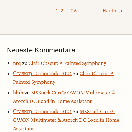
Seitennummerierung der Beiträge
1
2
…
26
Nächste
Neueste Kommentare
nrq
zu
Clair Obscur: A Painted Symphony
Сталкер Commander1024
zu
Clair Obscur: A
Painted Symphony
blub
zu
M5Stack Core2: OWON Multimeter &
Atorch DC Load in Home Assistant
Сталкер Commander1024
zu
M5Stack Core2:
OWON Multimeter & Atorch DC Load in Home
Assistant