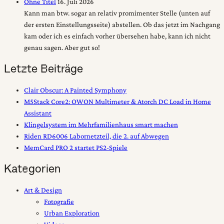
Ohne Titel
16. Juli 2026
Kann man btw. sogar an relativ promimenter Stelle (unten auf
der ersten Einstellungsseite) abstellen. Ob das jetzt im Nachgang
kam oder ich es einfach vorher übersehen habe, kann ich nicht
genau sagen. Aber gut so!
Letzte Beiträge
Clair Obscur: A Painted Symphony
M5Stack Core2: OWON Multimeter & Atorch DC Load in Home
Assistant
Klingelsystem im Mehrfamilienhaus smart machen
Riden RD6006 Labornetzteil, die 2. auf Abwegen
MemCard PRO 2 startet PS2-Spiele
Kategorien
Art & Design
Fotografie
Urban Exploration