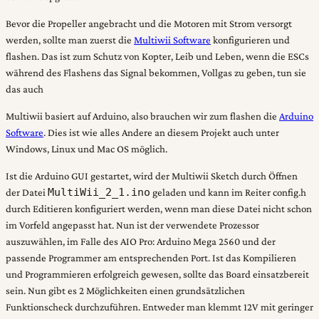
Bevor die Propeller angebracht und die Motoren mit Strom versorgt
werden, sollte man zuerst die
Multiwii Software
konfigurieren und
flashen. Das ist zum Schutz von Kopter, Leib und Leben, wenn die ESCs
während des Flashens das Signal bekommen, Vollgas zu geben, tun sie
das auch
Multiwii basiert auf Arduino, also brauchen wir zum flashen die
Arduino
Software
. Dies ist wie alles Andere an diesem Projekt auch unter
Windows, Linux und Mac OS möglich.
Ist die Arduino GUI gestartet, wird der Multiwii Sketch durch Öffnen
MultiWii_2_1.ino
der Datei
geladen und kann im Reiter config.h
durch Editieren konfiguriert werden, wenn man diese Datei nicht schon
im Vorfeld angepasst hat. Nun ist der verwendete Prozessor
auszuwählen, im Falle des AIO Pro: Arduino Mega 2560 und der
passende Programmer am entsprechenden Port. Ist das Kompilieren
und Programmieren erfolgreich gewesen, sollte das Board einsatzbereit
sein. Nun gibt es 2 Möglichkeiten einen grundsätzlichen
Funktionscheck durchzuführen. Entweder man klemmt 12V mit geringer