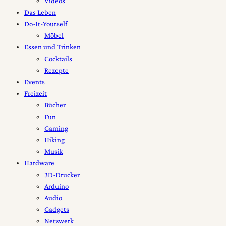
Videos
Das Leben
Do-It-Yourself
Möbel
Essen und Trinken
Cocktails
Rezepte
Events
Freizeit
Bücher
Fun
Gaming
Hiking
Musik
Hardware
3D-Drucker
Arduino
Audio
Gadgets
Netzwerk