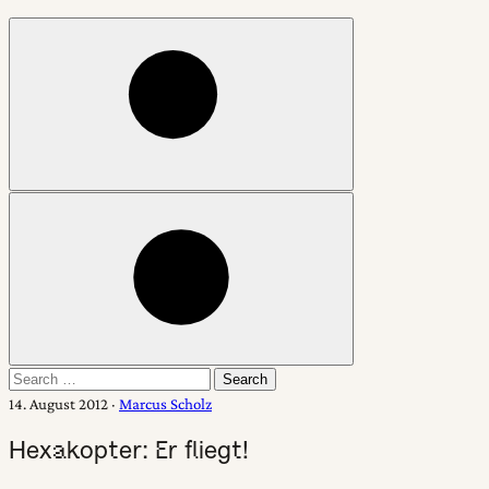
Open
search
Change
color
mode
Search
Search
for:
14. August 2012
·
Marcus Scholz
Hexakopter: Er fliegt!