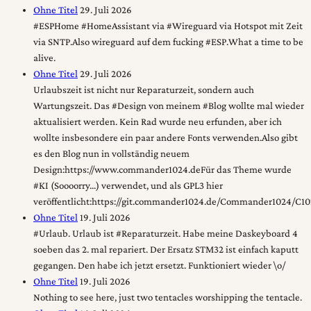
Ohne Titel
29. Juli 2026
#ESPHome #HomeAssistant via #Wireguard via Hotspot mit Zeit
via SNTP.Also wireguard auf dem fucking #ESP.What a time to be
alive.
Ohne Titel
29. Juli 2026
Urlaubszeit ist nicht nur Reparaturzeit, sondern auch
Wartungszeit. Das #Design von meinem #Blog wollte mal wieder
aktualisiert werden. Kein Rad wurde neu erfunden, aber ich
wollte insbesondere ein paar andere Fonts verwenden.Also gibt
es den Blog nun in vollständig neuem
Design:https://www.commander1024.deFür das Theme wurde
#KI (Soooorry...) verwendet, und als GPL3 hier
veröffentlicht:https://git.commander1024.de/Commander1024/C1
Ohne Titel
19. Juli 2026
#Urlaub. Urlaub ist #Reparaturzeit. Habe meine Daskeyboard 4
soeben das 2. mal repariert. Der Ersatz STM32 ist einfach kaputt
gegangen. Den habe ich jetzt ersetzt. Funktioniert wieder \o/
Ohne Titel
19. Juli 2026
Nothing to see here, just two tentacles worshipping the tentacle.