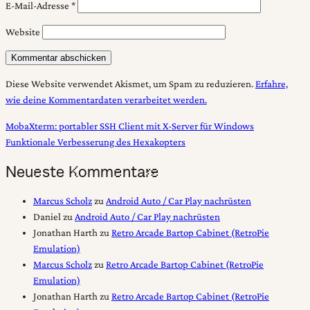
E-Mail-Adresse
*
Website
Diese Website verwendet Akismet, um Spam zu reduzieren.
Erfahre,
wie deine Kommentardaten verarbeitet werden.
Beitragsnavigation
MobaXterm: portabler SSH Client mit X-Server für Windows
Funktionale Verbesserung des Hexakopters
Neueste Kommentare
Marcus Scholz
zu
Android Auto / Car Play nachrüsten
Daniel
zu
Android Auto / Car Play nachrüsten
Jonathan Harth
zu
Retro Arcade Bartop Cabinet (RetroPie
Emulation)
Marcus Scholz
zu
Retro Arcade Bartop Cabinet (RetroPie
Emulation)
Jonathan Harth
zu
Retro Arcade Bartop Cabinet (RetroPie