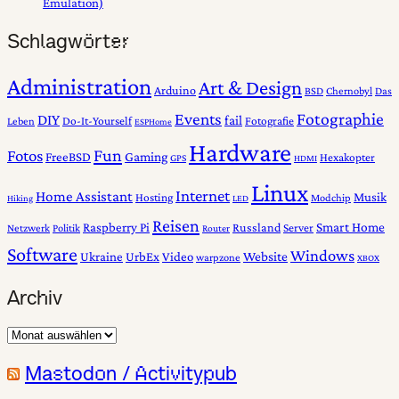
Emulation)
Schlagwörter
Administration
Art & Design
Arduino
BSD
Chernobyl
Das
Fotographie
Events
DIY
fail
Do-It-Yourself
Fotografie
Leben
ESPHome
Hardware
Fun
Fotos
Gaming
FreeBSD
Hexakopter
GPS
HDMI
Linux
Internet
Home Assistant
Musik
Hosting
Modchip
Hiking
LED
Reisen
Smart Home
Raspberry Pi
Russland
Server
Netzwerk
Politik
Router
Software
Windows
Website
Ukraine
UrbEx
Video
warpzone
XBOX
Archiv
Archiv
Mastodon / Activitypub