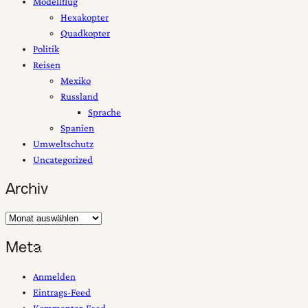
Modellflug
Hexakopter
Quadkopter
Politik
Reisen
Mexiko
Russland
Sprache
Spanien
Umweltschutz
Uncategorized
Archiv
Archiv
Meta
Anmelden
Eintrags-Feed
Kommentar-Feed