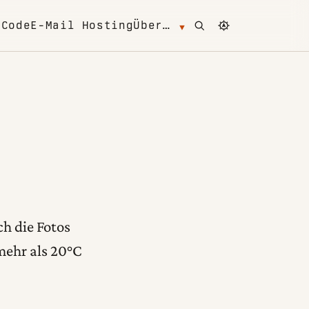
Open search
Change color 
m
Code
E-Mail Hosting
Über…
1
ch die Fotos
mehr als 20°C