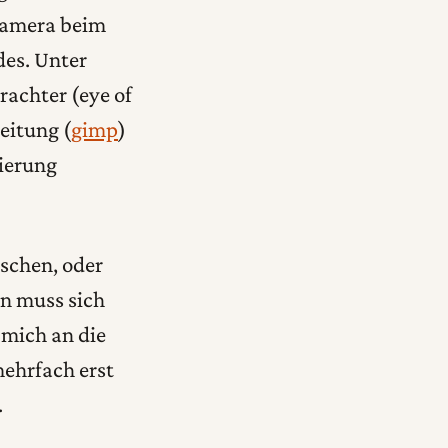
 Kamera beim
des. Unter
rachter (eye of
eitung (
gimp
)
tierung
schen, oder
an muss sich
 mich an die
ehrfach erst
.