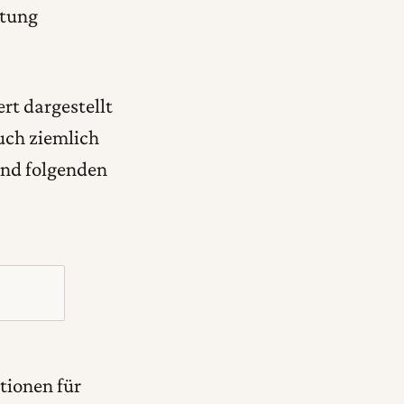
ltung
ert dargestellt
uch ziemlich
und folgenden
tionen für