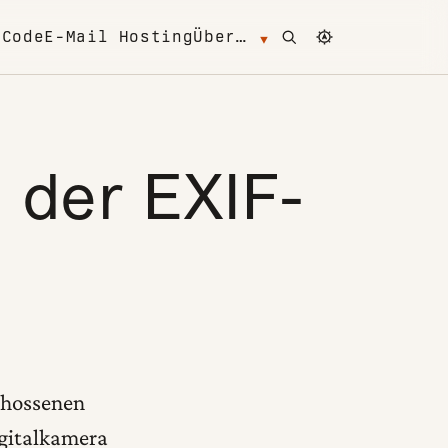
Open search
Change color 
m
Code
E-Mail Hosting
Über…
 der EXIF-
chossenen
igitalkamera