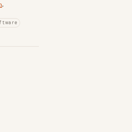
n
.
ftware