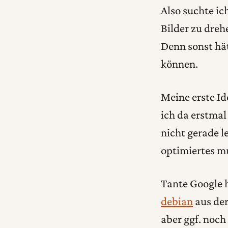
Also suchte ic
Bilder zu dreh
Denn sonst hä
können.
Meine erste Id
ich da erstmal
nicht gerade l
optimiertes mu
Tante Google 
debian
aus der
aber ggf. noch