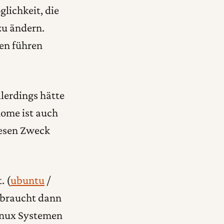
glichkeit, die
zu ändern.
en führen
llerdings hätte
nome ist auch
iesen Zweck
. (
ubuntu
/
 braucht dann
Linux Systemen