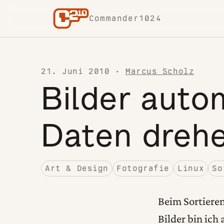
Skip to content
Commander1024
21. Juni 2010
·
Marcus Scholz
Bilder auto
Daten dreh
Art & Design
Fotografie
Linux
So
Beim Sortiere
Bilder bin ich