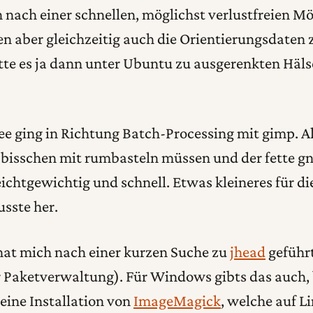
h nach einer schnellen, möglichst verlustfreien Mö
en aber gleichzeitig auch die Orientierungsdaten 
tte es ja dann unter Ubuntu zu ausgerenkten Häls
ee ging in Richtung Batch-Processing mit gimp. A
 bisschen mit rumbasteln müssen und der fette g
eichtgewichtig und schnell. Etwas kleineres für d
sste her.
hat mich nach einer kurzen Suche zu
jhead
geführt
 Paketverwaltung). Für Windows gibts das auch,
 eine Installation von
ImageMagick
, welche auf 