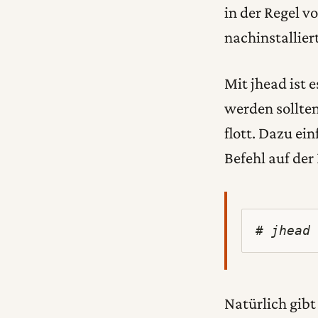
in der Regel v
nachinstallier
Mit jhead ist e
werden sollten
flott. Dazu ei
Befehl auf de
# jhead
Natürlich gibt