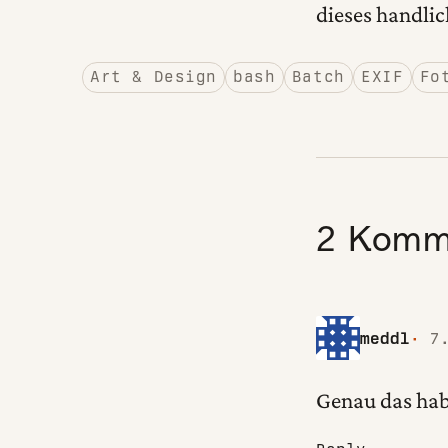
dieses handlic
Art & Design
bash
Batch
EXIF
Fo
2 Komm
meddl
7
Genau das hab