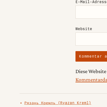
E-Mail-Adres
Website
Diese Website
Kommentardat
Beitragsnavigation
Рязань Кремль (Ryazan Kreml)