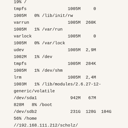
19% /
tmpfs 1005M 0
1005M 0% /lib/init/rw
varrun 1005M 260K
1005M 1% /var/run
varlock 1005M 0
1005M 0% /var/lock
udev 1005M 2,9M
1002M 1% /dev
tmpfs 1005M 284K
1005M 1% /dev/shm
lrm 1005M 2,4M
1003M 1% /lib/modules/2.6.27-12-
generic/volatile
/dev/sda1 942M 67M
828M 8% /boot
/dev/sdb2 231G 128G 104G
56% /home
//192.168.111.212/scholz/