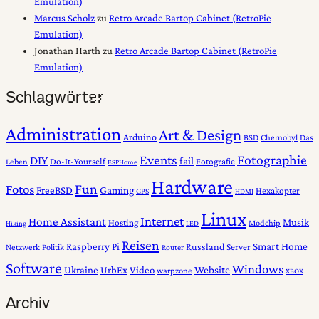
Emulation)
Marcus Scholz
zu
Retro Arcade Bartop Cabinet (RetroPie
Emulation)
Jonathan Harth
zu
Retro Arcade Bartop Cabinet (RetroPie
Emulation)
Schlagwörter
Administration
Art & Design
Arduino
BSD
Chernobyl
Das
Fotographie
Events
DIY
fail
Do-It-Yourself
Fotografie
Leben
ESPHome
Hardware
Fun
Fotos
Gaming
FreeBSD
Hexakopter
GPS
HDMI
Linux
Internet
Home Assistant
Musik
Hosting
Modchip
Hiking
LED
Reisen
Smart Home
Raspberry Pi
Russland
Server
Netzwerk
Politik
Router
Software
Windows
Website
Ukraine
UrbEx
Video
warpzone
XBOX
Archiv