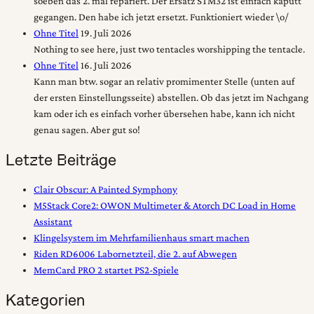
soeben das 2. mal repariert. Der Ersatz STM32 ist einfach kaputt
gegangen. Den habe ich jetzt ersetzt. Funktioniert wieder \o/
Ohne Titel
19. Juli 2026
Nothing to see here, just two tentacles worshipping the tentacle.
Ohne Titel
16. Juli 2026
Kann man btw. sogar an relativ promimenter Stelle (unten auf
der ersten Einstellungsseite) abstellen. Ob das jetzt im Nachgang
kam oder ich es einfach vorher übersehen habe, kann ich nicht
genau sagen. Aber gut so!
Letzte Beiträge
Clair Obscur: A Painted Symphony
M5Stack Core2: OWON Multimeter & Atorch DC Load in Home
Assistant
Klingelsystem im Mehrfamilienhaus smart machen
Riden RD6006 Labornetzteil, die 2. auf Abwegen
MemCard PRO 2 startet PS2-Spiele
Kategorien