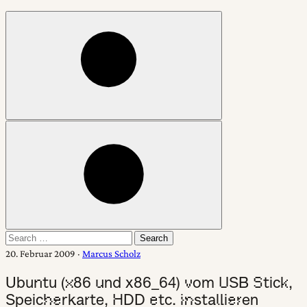
Open
search
Change
color
mode
Search
Search
for:
20. Februar 2009
·
Marcus Scholz
Ubuntu (x86 und x86_64) vom USB Stick,
Speicherkarte, HDD etc. installieren