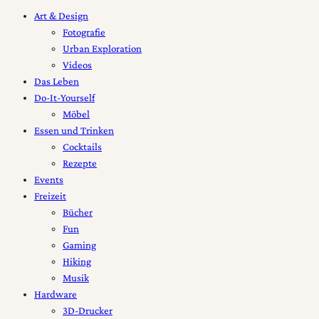
Art & Design
Fotografie
Urban Exploration
Videos
Das Leben
Do-It-Yourself
Möbel
Essen und Trinken
Cocktails
Rezepte
Events
Freizeit
Bücher
Fun
Gaming
Hiking
Musik
Hardware
3D-Drucker