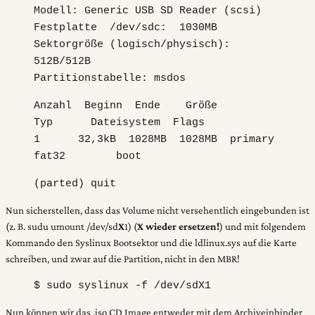
Modell: Generic USB SD Reader (scsi)
Festplatte /dev/sdc: 1030MB
Sektorgröße (logisch/physisch):
512B/512B
Partitionstabelle: msdos
Anzahl Beginn Ende Größe
Typ Dateisystem Flags
1 32,3kB 1028MB 1028MB primary
fat32 boot
(parted) quit
Nun sicherstellen, dass das Volume nicht versehentlich eingebunden ist
(z. B. sudu umount /dev/sd
X
1) (
X wieder ersetzen!
) und mit folgendem
Kommando den Syslinux Bootsektor und die ldlinux.sys auf die Karte
schreiben, und zwar auf die Partition, nicht in den MBR!
$ sudo syslinux -f /dev/sdX1
Nun können wir das .iso CD Image entweder mit dem Archiveinbinder