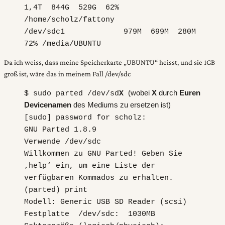
1,4T 844G 529G 62%
/home/scholz/fattony
/dev/sdc1 979M 699M 280M
72% /media/UBUNTU
Da ich weiss, dass meine Speicherkarte „UBUNTU“ heisst, und sie 1GB
groß ist, wäre das in meinem Fall /dev/sdc
(wobei
X
durch
Euren
$ sudo parted /dev/sd
X
Devicenamen
des Mediums zu ersetzen ist)
[sudo] password for scholz:
GNU Parted 1.8.9
Verwende /dev/sdc
Willkommen zu GNU Parted! Geben Sie
‚help‘ ein, um eine Liste der
verfügbaren Kommados zu erhalten.
(parted) print
Modell: Generic USB SD Reader (scsi)
Festplatte /dev/sdc: 1030MB