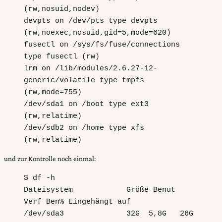
(rw,nosuid,nodev)
devpts on /dev/pts type devpts
(rw,noexec,nosuid,gid=5,mode=620)
fusectl on /sys/fs/fuse/connections
type fusectl (rw)
lrm on /lib/modules/2.6.27-12-
generic/volatile type tmpfs
(rw,mode=755)
/dev/sda1 on /boot type ext3
(rw,relatime)
/dev/sdb2 on /home type xfs
(rw,relatime)
und zur Kontrolle noch einmal:
$ df -h
Dateisystem Größe Benut
Verf Ben% Eingehängt auf
/dev/sda3 32G 5,8G 26G