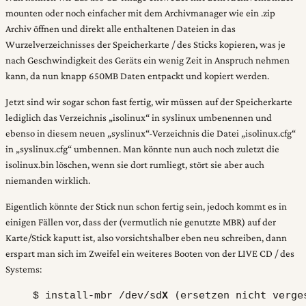
mounten oder noch einfacher mit dem Archivmanager wie ein .zip
Archiv öffnen und direkt alle enthaltenen Dateien in das
Wurzelverzeichnisses der Speicherkarte / des Sticks kopieren, was je
nach Geschwindigkeit des Geräts ein wenig Zeit in Anspruch nehmen
kann, da nun knapp 650MB Daten entpackt und kopiert werden.
Jetzt sind wir sogar schon fast fertig, wir müssen auf der Speicherkarte
lediglich das Verzeichnis „isolinux“ in syslinux umbenennen und
ebenso in diesem neuen „syslinux“-Verzeichnis die Datei „isolinux.cfg“
in „syslinux.cfg“ umbennen. Man könnte nun auch noch zuletzt die
isolinux.bin löschen, wenn sie dort rumliegt, stört sie aber auch
niemanden wirklich.
Eigentlich könnte der Stick nun schon fertig sein, jedoch kommt es in
einigen Fällen vor, dass der (vermutlich nie genutzte MBR) auf der
Karte/Stick kaputt ist, also vorsichtshalber eben neu schreiben, dann
erspart man sich im Zweifel ein weiteres Booten von der LIVE CD / des
Systems:
$ install-mbr /dev/sd
X