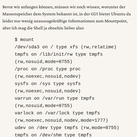
Bevor wir anfangen können, müssen wir noch wissen, worunter der
Massenspeicher dem System bekannt ist, in der GUI bietet Ubuntu da
leider nur wenig unaussagekräftige Informationen zum Mountpoint,
aber ich mag die Shell ja ohnehin lieber
also:
$ mount
/dev/sda3 on / type xfs (rw,relatime)
tmpfs on /lib/init/rw type tmpfs
(rw,nosuid,mode=0755)
/proc on /proc type proc
(rw,noexec,nosuid,nodev)
sysfs on /sys type sysfs
(rw,noexec,nosuid,nodev)
varrun on /var/run type tmpfs
(rw,nosuid,mode=0755)
varlock on /var/lock type tmpfs
(rw,noexec,nosuid,nodev,mode=1777)
udev on /dev type tmpfs (rw,mode=0755)
tmpfs on /dev/shm type tmpfs