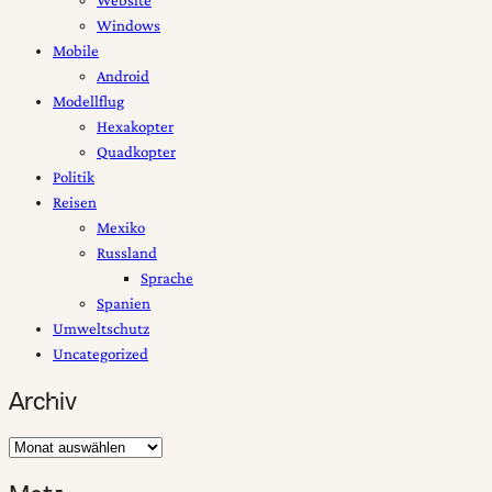
Website
Windows
Mobile
Android
Modellflug
Hexakopter
Quadkopter
Politik
Reisen
Mexiko
Russland
Sprache
Spanien
Umweltschutz
Uncategorized
Archiv
Archiv