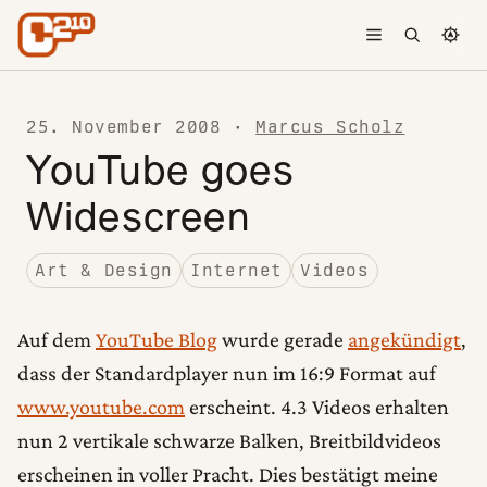
Skip to content
Toggle menu
Open searc
Chang
25. November 2008
·
Marcus Scholz
YouTube goes
Widescreen
Art & Design
Internet
Videos
Auf dem
YouTube Blog
wurde gerade
angekündigt
,
dass der Standardplayer nun im 16:9 Format auf
www.youtube.com
erscheint. 4.3 Videos erhalten
nun 2 vertikale schwarze Balken, Breitbildvideos
erscheinen in voller Pracht. Dies bestätigt meine