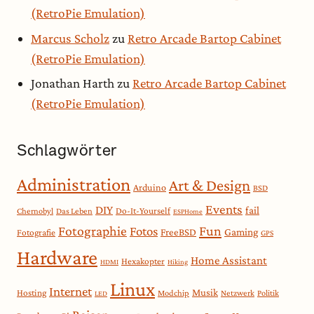
(RetroPie Emulation)
Marcus Scholz
zu
Retro Arcade Bartop Cabinet
(RetroPie Emulation)
Jonathan Harth
zu
Retro Arcade Bartop Cabinet
(RetroPie Emulation)
Schlagwörter
Administration
Art & Design
Arduino
BSD
Events
DIY
fail
Do-It-Yourself
Chernobyl
Das Leben
ESPHome
Fotographie
Fun
Fotos
Gaming
FreeBSD
Fotografie
GPS
Hardware
Home Assistant
Hexakopter
HDMI
Hiking
Linux
Internet
Musik
Hosting
Modchip
Netzwerk
Politik
LED