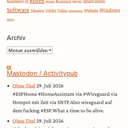
Reisen
Smart Home
Raspberry Pi
Russland
Server
Router
Software
Windows
Website
Ukraine
UrbEx
Video
warpzone
XBOX
Archiv
Archiv
Mastodon / Activitypub
Ohne Titel
29. Juli 2026
#ESPHome #HomeAssistant via #Wireguard via
Hotspot mit Zeit via SNTP.Also wireguard auf
dem fucking #ESP.What a time to be alive.
Ohne Titel
29. Juli 2026