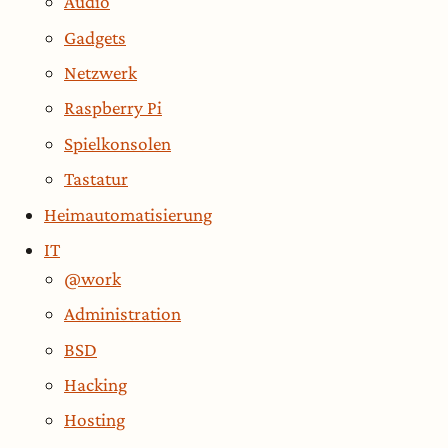
Audio
Gadgets
Netzwerk
Raspberry Pi
Spielkonsolen
Tastatur
Heimautomatisierung
IT
@work
Administration
BSD
Hacking
Hosting