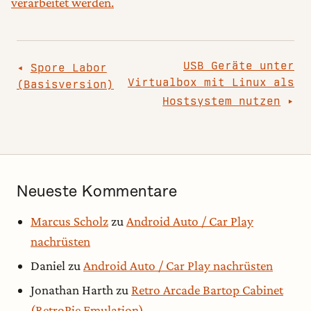
verarbeitet werden.
Beitragsnavigation
USB Geräte unter
Spore Labor
Virtualbox mit Linux als
(Basisversion)
Hostsystem nutzen
Neueste Kommentare
Marcus Scholz
zu
Android Auto / Car Play
nachrüsten
Daniel
zu
Android Auto / Car Play nachrüsten
Jonathan Harth
zu
Retro Arcade Bartop Cabinet
(RetroPie Emulation)