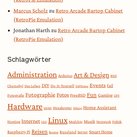
Marcus Scholz
zu
Retro Arcade Bartop Cabinet
(RetroPie Emulation)
Jonathan Harth
zu
Retro Arcade Bartop Cabinet
(RetroPie Emulation)
Schlagwörter
Administration
Art & Design
Arduino
BSD
Events
DIY
fail
Do-It-Yourself
Chernobyl
Das Leben
ESPHome
Fotographie
Fun
Fotos
Gaming
FreeBSD
Fotografie
GPS
Hardware
Home Assistant
Hexakopter
HDMI
Hiking
Linux
Internet
Musik
Hosting
Modchip
Netzwerk
Politik
LED
Reisen
Smart Home
Raspberry Pi
Russland
Server
Router