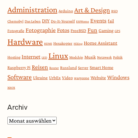
Administration
Art & Design
Arduino
BSD
Events
DIY
fail
Do-It-Yourself
Chernobyl
Das Leben
ESPHome
Fotographie
Fun
Fotos
Gaming
FreeBSD
Fotografie
GPS
Hardware
Home Assistant
Hexakopter
HDMI
Hiking
Linux
Internet
Musik
Hosting
Modchip
Netzwerk
Politik
LED
Reisen
Smart Home
Raspberry Pi
Russland
Server
Router
Software
Windows
Website
Ukraine
UrbEx
Video
warpzone
XBOX
Archiv
Archiv