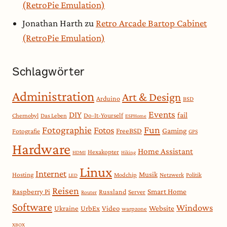
(RetroPie Emulation)
Jonathan Harth
zu
Retro Arcade Bartop Cabinet
(RetroPie Emulation)
Schlagwörter
Administration
Art & Design
Arduino
BSD
Events
DIY
fail
Do-It-Yourself
Chernobyl
Das Leben
ESPHome
Fotographie
Fun
Fotos
Gaming
FreeBSD
Fotografie
GPS
Hardware
Home Assistant
Hexakopter
HDMI
Hiking
Linux
Internet
Musik
Hosting
Modchip
Netzwerk
Politik
LED
Reisen
Smart Home
Raspberry Pi
Russland
Server
Router
Software
Windows
Website
Ukraine
UrbEx
Video
warpzone
XBOX