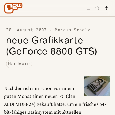
Skip to content
Toggle menu
Open searc
Chang
30. August 2007
·
Marcus Scholz
neue Grafikkarte
(GeForce 8800 GTS)
Hardware
Nachdem ich mir schon vor einem
guten Monat einen neuen PC (den
ALDI MD8824) gekauft hatte, um ein frisches 64-
bit-fähiges Basissystem mit aktuellen